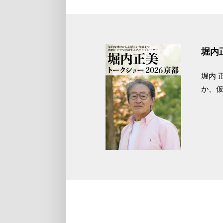
堀内
堀内 
か、仮