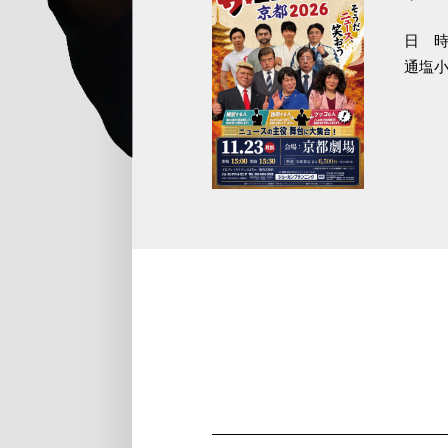
日 時
通塩小