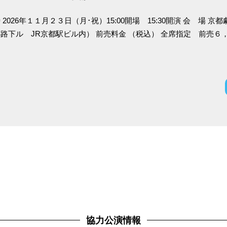
 2026年１１月２３日（月･祝）15:00開場 15:30開演 会 場 京都
路下ル JR京都駅ビル内） 前売料金 （税込） 全席指定 前売６，５
協力公演情報